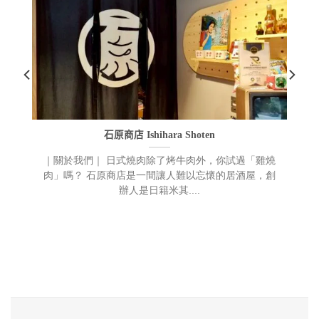
石原商店 Ishihara Shoten
無
｜關於我們｜ 日式燒肉除了烤牛肉外，你試過「雞燒
位
肉」嗎？ 石原商店是一間讓人難以忘懷的居酒屋，創
辦人是日籍米其....