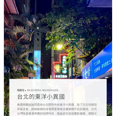
條通信 ▸ DIAOTONG MESSENGER
台北的東洋小異國
條通商圈
就如同隱身台北鬧市中的東洋小異國，除了日文招牌與
和風美食，經緯縱橫的深巷間更每每含藏著關不住的風情。
日式
台灣味
是條通商圈的招牌特色，無論是街道或餐飲服務，都顯示