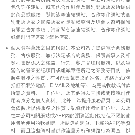
包含許多連結、或其他合作夥伴及個別開店店家所提供
的商品或服務，關於該等連結網站、合作夥伴網站或個
別開店店家之網路店家的隱私權聲明及與個人資料保護
有關之告知事項，請參閱各該連結網站、合作夥伴網站
或個別開店店家之網路店家。
個人資料蒐集之目的與類別
本公司為了提供電子商務服
務、售後服務、履行法定或合約義務、保護當事人及相
關利害關係人之權益、行銷、客戶管理與服務、以及經
營合於營業登記項目或組織章程所定之業務等目的，依
照各服務之性質，有可能會蒐集您的姓名、連絡方式(包
括但不限於電話、E-MAIL及地址等)、為完成收款或付款
所需之資料、ＩＰ位址、及其他得以直接或間接識別使
用者身分之個人資料。 此外，為提升服務品質，本公司
會依照所提供服務之性質，記錄使用者的IP位址、以及
在本公司相關網站或APP內的瀏覽活動(包括但不限於使
用者所使用的軟硬體、所點選的網頁、下載的APP)等資
料，而且這些資料僅供作流量分析和網路行為調查，以