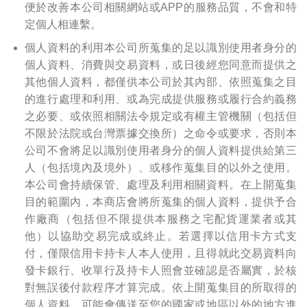
便於改善本公司相關網站或APP的服務品質，不會和特
定個人相連繫。
個人資料的利用
本公司所蒐集的足以識別使用者身分的
個人資料、消費與交易資料，或日後經您同意而提供之
其他個人資料，都僅供本公司於其內部、依照蒐集之目
的進行處理和利用、或為完成提供服務或履行合約義務
之必要、或依照相關法令規定或有權主管機關（包括但
不限於法院或台灣票據交換所）之命令或要求，否則本
公司不會將足以識別使用者身分的個人資料提供給第三
人（包括境內及境外）、或移作蒐集目的以外之使用。
本公司會持續保管、處理及利用相關資料。在上開蒐集
目的範圍內，本商店會將所蒐集的個人資料，提供予合
作廠商（包括但不限提供本服務之宅配貨運業者或其
他）以協助交易完成或終止。若選擇以信用卡方式支
付，僅限信用卡持卡人本人使用，且得就此交易資料向
發卡銀行、收單行及持卡人照會並確認是否屬實，於核
對無誤後付款程序才算完成。依上開蒐集目的所取得的
個人資料，可能會傳送至您的國家或地區以外的地方進