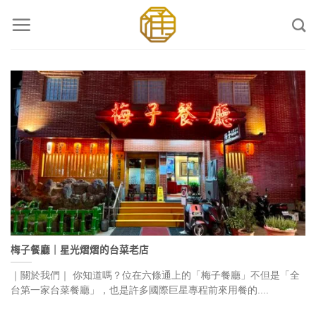
Skip
to
content
梅子餐廳｜星光熠熠的台菜老店
｜關於我們｜ 你知道嗎？位在六條通上的「梅子餐廳」不但是「全
台第一家台菜餐廳」，也是許多國際巨星專程前來用餐的....