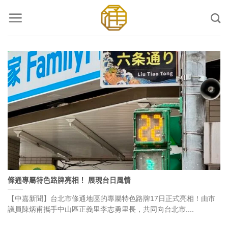
Skip
to
content
條通專屬特色路牌亮相！ 展現台日風情
【中嘉新聞】台北市條通地區的專屬特色路牌17日正式亮相！由市
議員陳炳甫攜手中山區正義里李志勇里長，共同向台北市....