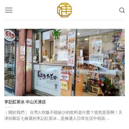
Skip
to
content
李記紅茶冰 中山天津店
｜關於我們｜ 台灣人吃飯不能缺少的飲料是什麼？當然是茶啊！天
津街鄰近七條通的李記紅茶冰，是條通人日常生活中相當....